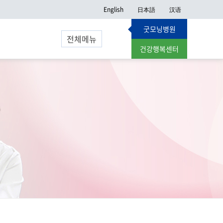
English
日本語
汉语
굿모닝병원
보
전체메뉴
건강행복센터