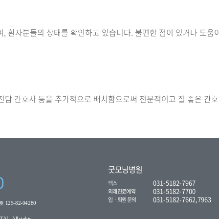
, 환자분들의 상태를 확인하고 있습니다. 불편한 점이 있거나 도움
담 간호사 등을 추가적으로 배치함으로써 전문적이고 질 좋은 간호
굿모닝병원
0
031-5182-7967
팩스
031-5182-7700
외래진료예약
031-5182-7662,7963
입ㆍ퇴원 문의
25-82-04280
L. All rights