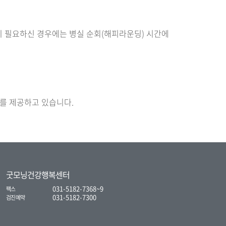
이 필요하신 경우에는 병실 순회(해피라운딩) 시간에
를 제공하고 있습니다.
굿모닝건강행복센터
031-5182-7368~9
팩스
031-5182-7300
검진예약